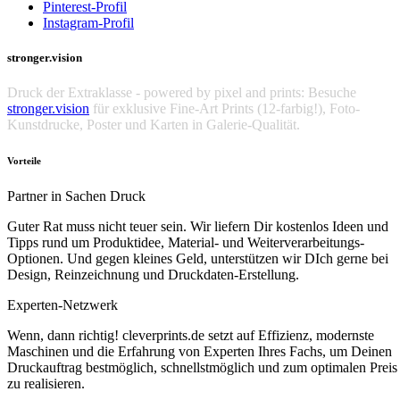
Pinterest-Profil
Instagram-Profil
stronger.vision
Druck der Extraklasse - powered by pixel and prints: Besuche
stronger.vision
für exklusive Fine-Art Prints (12-farbig!), Foto-
Kunstdrucke, Poster und Karten in Galerie-Qualität.
Vorteile
Partner in Sachen Druck
Guter Rat muss nicht teuer sein. Wir liefern Dir kostenlos Ideen und
Tipps rund um Produktidee, Material- und Weiterverarbeitungs-
Optionen. Und gegen kleines Geld, unterstützen wir DIch gerne bei
Design, Reinzeichnung und Druckdaten-Erstellung.
Experten-Netzwerk
Wenn, dann richtig! cleverprints.de setzt auf Effizienz, modernste
Maschinen und die Erfahrung von Experten Ihres Fachs, um Deinen
Druckauftrag bestmöglich, schnellstmöglich und zum optimalen Preis
zu realisieren.