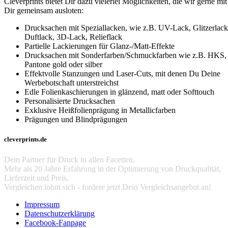
Cleverprints bietet Dir dazu vielerlei Möglichkeiten, die wir gerne mit
Dir gemeinsam ausloten:
Drucksachen mit Speziallacken, wie z.B. UV-Lack, Glitzerlack
Duftlack, 3D-Lack, Relieflack
Partielle Lackierungen für Glanz-/Matt-Effekte
Drucksachen mit Sonderfarben/Schmuckfarben wie z.B. HKS,
Pantone gold oder silber
Effektvolle Stanzungen und Laser-Cuts, mit denen Du Deine
Werbebotschaft unterstreichst
Edle Folienkaschierungen in glänzend, matt oder Softtouch
Personalisierte Drucksachen
Exklusive Heißfolienprägung in Metallicfarben
Prägungen und Blindprägungen
cleverprints.de
Dein Partner für Druck in allen Facetten.
Mehr als 20 Jahre Erfahrung in der Optimierung von Druckqualität,
Lieferzeit und Preis.
Vergleichen lohnt sich - fordere jetzt Dein Vergleichsangebot an!
Impressum
Datenschutzerklärung
Facebook-Fanpage